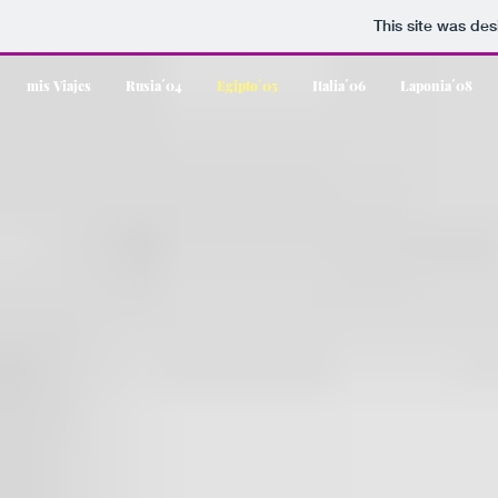
This site was de
mis Viajes
Rusia´04
Egipto´05
Italia´06
Laponia´08