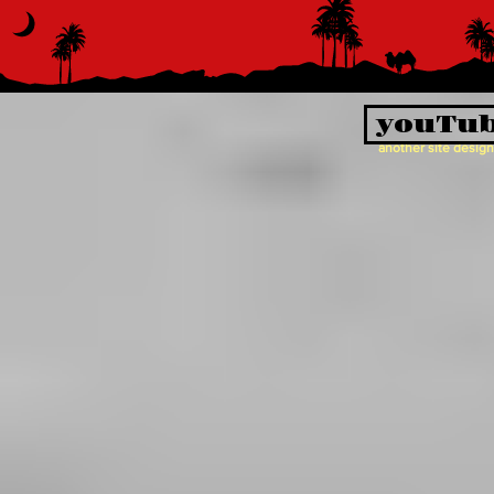
youTu
another site desig